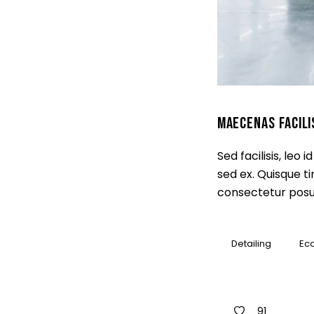
MAECENAS FACILI
Sed facilisis, leo
sed ex. Quisque t
consectetur posue
Detailing
Eco
91