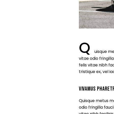
Q
uisque me
vitae odio fringil
felis vitae nibh f
tristique ex, vel 
VIVAMUS PHARETR
Quisque metus met
odio fringilla fau
vitae nibh facilis