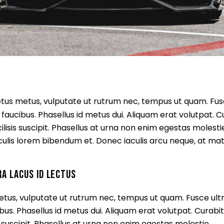
tus metus, vulputate ut rutrum nec, tempus ut quam. Fusce
la faucibus. Phasellus id metus dui. Aliquam erat volutpat. 
acilisis suscipit. Phasellus at urna non enim egestas molest
iaculis lorem bibendum et. Donec iaculis arcu neque, at mattis
A LACUS ID LECTUS
us, vulputate ut rutrum nec, tempus ut quam. Fusce ultric
cibus. Phasellus id metus dui. Aliquam erat volutpat. Curabit
is suscipit. Phasellus at urna non enim egestas molestie.