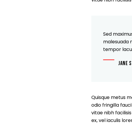
Sed maximus f
malesuada ne
tempor lacu
JANE 
Quisque metus met
odio fringilla fau
vitae nibh facilis
ex, vel iaculis l