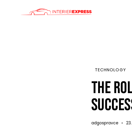
ÚVOD
SLUŽBY
CENÍK
TECHNOLOGY
THE ROL
KONTAKT
SUCCES
adgospravce
23.