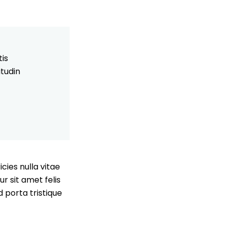
tis
itudin
ies nulla vitae
ur sit amet felis
d porta tristique