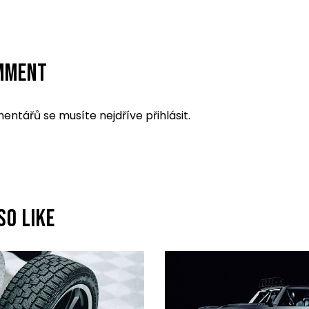
OMMENT
mentářů se musíte nejdříve
přihlásit
.
SO LIKE