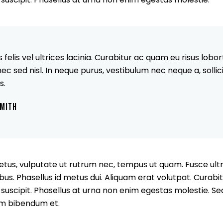
elis vel ultrices lacinia. Curabitur ac quam eu risus lobor
c sed nisl. In neque purus, vestibulum nec neque a, sollic
s.
SMITH
us, vulputate ut rutrum nec, tempus ut quam. Fusce ultric
cibus. Phasellus id metus dui. Aliquam erat volutpat. Curabit
is suscipit. Phasellus at urna non enim egestas molestie. Se
orem bibendum et.