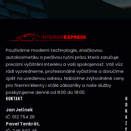
Používáme moderní technologie, značkovou
autokosmetiku a pečlivou ruční práci, která zaručuje
precizní vyčištění interiéru a vaši spokojenost. Váš vůz
rádi vyzvedneme, profesionálně vyčistíme a doručíme
zpět na uvedenou adresu. Nabízíme zvýhodněné ceny
pro firemní klienty i stálé zákazníky a naše služby
poskytujeme denně od 8:00 do 18:00.
KONTAKT
O
D
Jan Jelínek
K
IČ: 012 754 29
A
Z
Pavel Tenkrát,
Y
IČ: 745 597 45