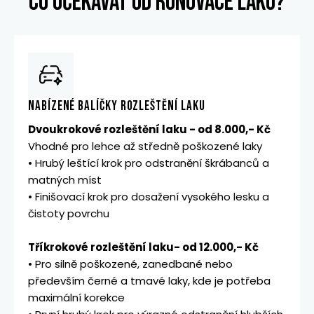
CO OČEKÁVAT OD RONOVACE LAKU?
NABÍZENÉ BALÍČKY ROZLEŠTĚNÍ LAKU
Dvoukrokové rozleštění laku - od 8.000,- Kč
Vhodné pro lehce až středně poškozené laky
• Hrubý leštící krok pro odstranění škrábanců a
matných míst
• Finišovací krok pro dosažení vysokého lesku a
čistoty povrchu
Tříkrokové rozleštění laku- od 12.000,- Kč
• Pro silně poškozené, zanedbané nebo
především černé a tmavé laky, kde je potřeba
maximální korekce