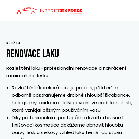
ÚVOD
SLUŽBY
SLUŽBA
CENÍK
RENOVACE LAKU
KONTAKT
Rozleštění laku- profesionální renovace a navrácení
maximálního lesku
Rozleštění (korekce) laku je proces, při kterém
odborně odstraňujeme drobné I hloubší škrábance,
hologramy, oxidaci a další povrchové nedokonalosti,
které vznikjaí běžným používáním vozu.
Díky profesionálním postupům a kvalitní brusné I
finišovací kosmetice dokážeme obnovit hloubku
barvy, lesk a celkový vzhled laku téměř do stavu