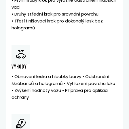
• První hrubý krok pro výrazné odstranění hlubších
vad
• Druhý střední krok pro srovnání povrchu
• Třetí finišovací krok pro dokonalý lesk bez
hologramů
VÝHODY
• Obnovení lesku a hloubky barvy • Odstranění
škrábanců a hologramů • Vyhlazení povrchu laku
• Zvýšení hodnoty vozu • Příprava pro aplikaci
ochrany