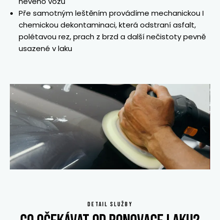
nevého vozu
Pře samotným leštěním provádíme mechanickou I
chemickou dekontaminaci, která odstraní asfalt,
polétavou rez, prach z brzd a další nečistoty pevně
usazené v laku
DETAIL SLUŽBY