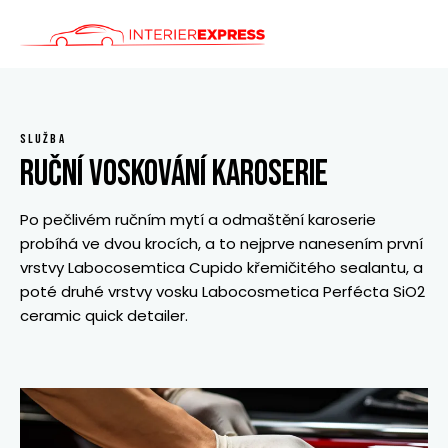
ÚVOD
SLUŽBY
SLUŽBA
CENÍK
RUČNÍ VOSKOVÁNÍ KAROSERIE
KONTAKT
Po pečlivém ručním mytí a odmaštění karoserie
probíhá ve dvou krocích, a to nejprve nanesením první
vrstvy Labocosemtica Cupido křemičitého sealantu, a
poté druhé vrstvy vosku Labocosmetica Perfécta SiO2
ceramic quick detailer.