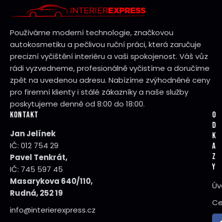
Používáme moderní technologie, značkovou
autokosmetiku a pečlivou ruční práci, která zaručuje
precizní vyčištění interiéru a vaši spokojenost. Váš vůz
rádi vyzvedneme, profesionálně vyčistíme a doručíme
zpět na uvedenou adresu. Nabízíme zvýhodněné ceny
pro firemní klienty i stálé zákazníky a naše služby
poskytujeme denně od 8:00 do 18:00.
KONTAKT
O
D
Jan Jelínek
K
IČ: 012 754 29
A
Z
Pavel Tenkrát,
Y
IČ: 745 597 45
Masarykova 640/110,
Úv
Rudná, 252 19
Ce
info@interierexpress.cz