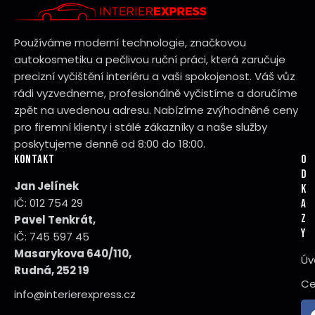
Používáme moderní technologie, značkovou
autokosmetiku a pečlivou ruční práci, která zaručuje
precizní vyčištění interiéru a vaši spokojenost. Váš vůz
rádi vyzvedneme, profesionálně vyčistíme a doručíme
zpět na uvedenou adresu. Nabízíme zvýhodněné ceny
pro firemní klienty i stálé zákazníky a naše služby
poskytujeme denně od 8:00 do 18:00.
KONTAKT
O
D
Jan Jelínek
K
IČ: 012 754 29
A
Z
Pavel Tenkrát,
Y
IČ: 745 597 45
Masarykova 640/110,
Úv
Rudná, 252 19
Ce
info@interierexpress.cz