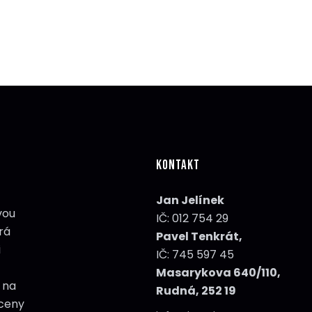
KONTAKT
Jan Jelínek
vou
IČ: 012 754 29
rá
Pavel Tenkrát,
i
IČ: 745 597 45
Masarykova 640/110,
 na
Rudná, 252 19
ceny